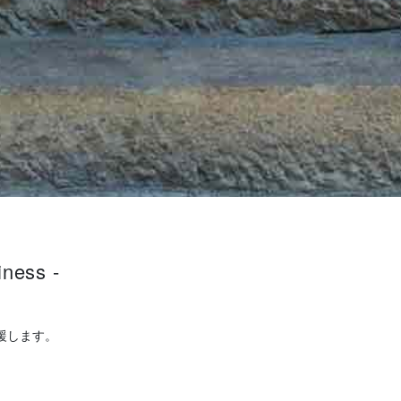
iness -
援します。
。