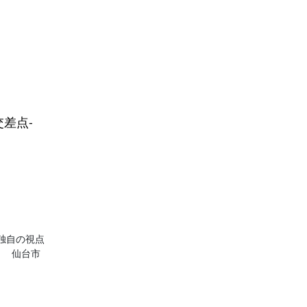
ートの交差点-
独自の視点
き 仙台市